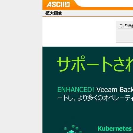
拡大画像
この画