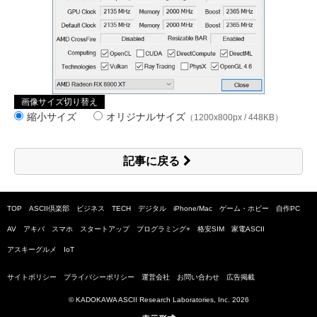
画像サイズ切り替え
縮小サイズ
オリジナルサイズ
（1200x800px / 448KB）
記事に戻る
TOP
ASCII倶楽部
ビジネス
TECH
デジタル
iPhone/Mac
ゲーム・ホビー
自作PC
AV
アキバ
スマホ
スタートアップ
プログラミング+
格安SIM
家電ASCII
アスキーグルメ
IoT
サイトポリシー
プライバシーポリシー
運営会社
お問い合わせ
広告掲載
© KADOKAWA ASCII Research Laboratories, Inc.
2026