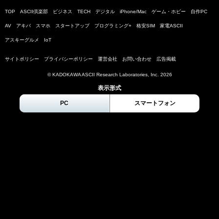
TOP
ASCII倶楽部
ビジネス
TECH
デジタル
iPhone/Mac
ゲーム・ホビー
自作PC
AV
アキバ
スマホ
スタートアップ
プログラミング+
格安SIM
家電ASCII
アスキーグルメ
IoT
サイトポリシー
プライバシーポリシー
運営会社
お問い合わせ
広告掲載
© KADOKAWA ASCII Research Laboratories, Inc.
2026
表示形式
PC
スマートフォン