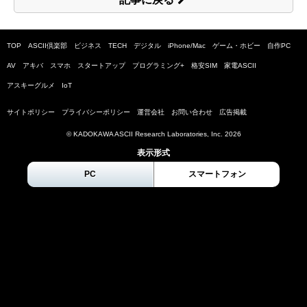
TOP
ASCII倶楽部
ビジネス
TECH
デジタル
iPhone/Mac
ゲーム・ホビー
自作PC
AV
アキバ
スマホ
スタートアップ
プログラミング+
格安SIM
家電ASCII
アスキーグルメ
IoT
サイトポリシー
プライバシーポリシー
運営会社
お問い合わせ
広告掲載
© KADOKAWA ASCII Research Laboratories, Inc.
2026
表示形式
PC
スマートフォン