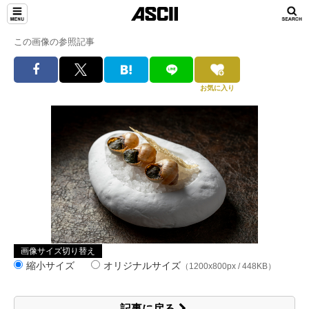
この画像の参照記事
お気に入り
画像サイズ切り替え
縮小サイズ
オリジナルサイズ
（1200x800px / 448KB）
記事に戻る