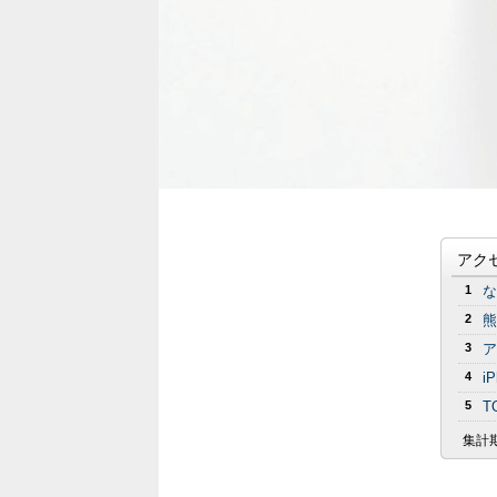
アク
1
な
2
熊
3
ア
4
i
5
T
集計