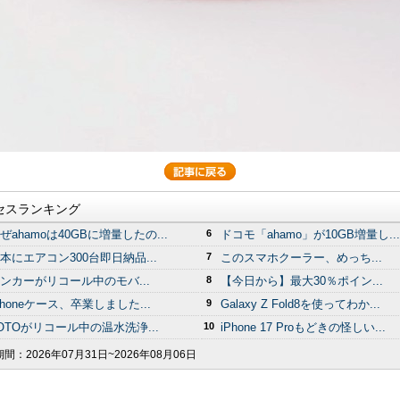
セスランキング
ぜahamoは40GBに増量したの...
6
ドコモ「ahamo」が10GB増量し...
本にエアコン300台即日納品...
7
このスマホクーラー、めっち...
ンカーがリコール中のモバ...
8
【今日から】最大30％ポイン...
Phoneケース、卒業しました...
9
Galaxy Z Fold8を使ってわか...
OTOがリコール中の温水洗浄...
10
iPhone 17 Proもどきの怪しい...
期間：
2026年07月31日~2026年08月06日