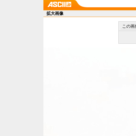
拡大画像
この画