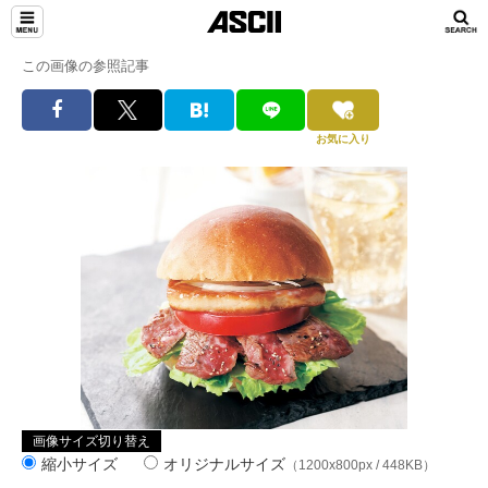
この画像の参照記事
お気に入り
画像サイズ切り替え
縮小サイズ
オリジナルサイズ
（1200x800px / 448KB）