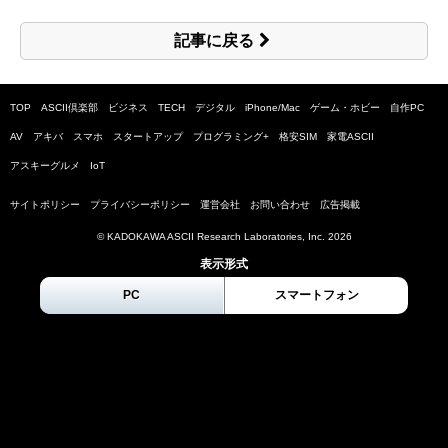
記事に戻る
TOP
ASCII倶楽部
ビジネス
TECH
デジタル
iPhone/Mac
ゲーム・ホビー
自作PC
AV
アキバ
スマホ
スタートアップ
プログラミング+
格安SIM
家電ASCII
アスキーグルメ
IoT
サイトポリシー
プライバシーポリシー
運営会社
お問い合わせ
広告掲載
© KADOKAWA ASCII Research Laboratories, Inc.
2026
表示形式
PC
スマートフォン