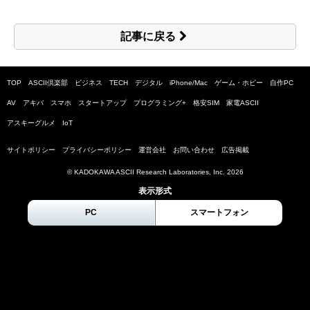
記事に戻る
TOP
ASCII倶楽部
ビジネス
TECH
デジタル
iPhone/Mac
ゲーム・ホビー
自作PC
AV
アキバ
スマホ
スタートアップ
プログラミング+
格安SIM
家電ASCII
アスキーグルメ
IoT
サイトポリシー
プライバシーポリシー
運営会社
お問い合わせ
広告掲載
© KADOKAWA ASCII Research Laboratories, Inc.
2026
表示形式
PC
スマートフォン