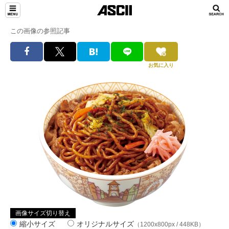
この画像の参照記事
お気に入り
画像サイズ切り替え
縮小サイズ
オリジナルサイズ
（1200x800px / 448KB）