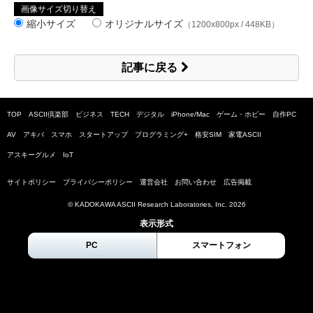
画像サイズ切り替え
縮小サイズ
オリジナルサイズ
（1200x800px / 448KB）
記事に戻る
TOP
ASCII倶楽部
ビジネス
TECH
デジタル
iPhone/Mac
ゲーム・ホビー
自作PC
AV
アキバ
スマホ
スタートアップ
プログラミング+
格安SIM
家電ASCII
アスキーグルメ
IoT
サイトポリシー
プライバシーポリシー
運営会社
お問い合わせ
広告掲載
© KADOKAWA ASCII Research Laboratories, Inc.
2026
表示形式
PC
スマートフォン