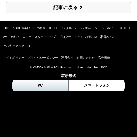
記事に戻る
TOP
ASCII倶楽部
ビジネス
TECH
デジタル
iPhone/Mac
ゲーム・ホビー
自作PC
AV
アキバ
スマホ
スタートアップ
プログラミング+
格安SIM
家電ASCII
アスキーグルメ
IoT
サイトポリシー
プライバシーポリシー
運営会社
お問い合わせ
広告掲載
© KADOKAWA ASCII Research Laboratories, Inc.
2026
表示形式
PC
スマートフォン