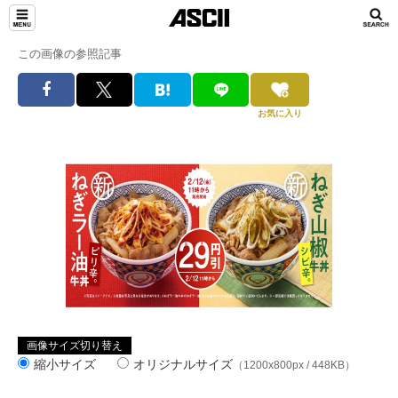
この画像の参照記事
お気に入り
画像サイズ切り替え
縮小サイズ
オリジナルサイズ
（1200x800px / 448KB）