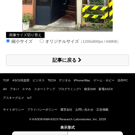
画像サイズ切り替え
縮小サイズ
オリジナルサイズ
（1200x800px / 448KB）
記事に戻る
TOP
ASCII倶楽部
ビジネス
TECH
デジタル
iPhone/Mac
ゲーム・ホビー
自作PC
AV
アキバ
スマホ
スタートアップ
プログラミング+
格安SIM
家電ASCII
アスキーグルメ
IoT
サイトポリシー
プライバシーポリシー
運営会社
お問い合わせ
広告掲載
© KADOKAWA ASCII Research Laboratories, Inc.
2026
表示形式