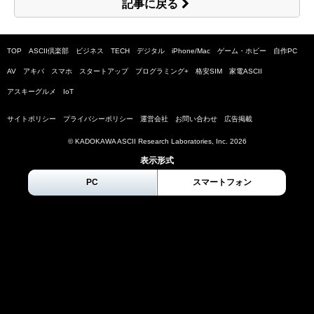
記事に戻る
TOP
ASCII倶楽部
ビジネス
TECH
デジタル
iPhone/Mac
ゲーム・ホビー
自作PC
AV
アキバ
スマホ
スタートアップ
プログラミング+
格安SIM
家電ASCII
アスキーグルメ
IoT
サイトポリシー
プライバシーポリシー
運営会社
お問い合わせ
広告掲載
© KADOKAWA ASCII Research Laboratories, Inc.
2026
表示形式
PC
スマートフォン