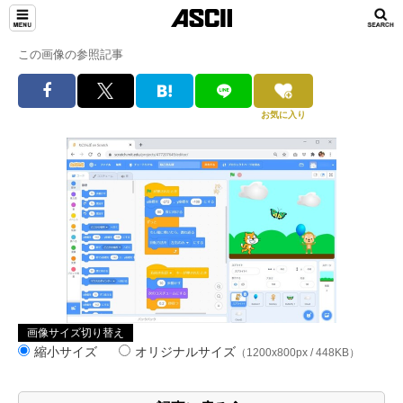
この画像の参照記事
お気に入り
画像サイズ切り替え
縮小サイズ
オリジナルサイズ
（1200x800px / 448KB）