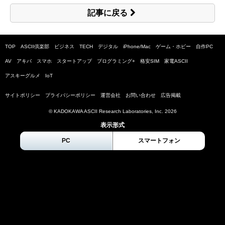
記事に戻る
TOP
ASCII倶楽部
ビジネス
TECH
デジタル
iPhone/Mac
ゲーム・ホビー
自作PC
AV
アキバ
スマホ
スタートアップ
プログラミング+
格安SIM
家電ASCII
アスキーグルメ
IoT
サイトポリシー
プライバシーポリシー
運営会社
お問い合わせ
広告掲載
© KADOKAWA ASCII Research Laboratories, Inc.
2026
表示形式
PC
スマートフォン