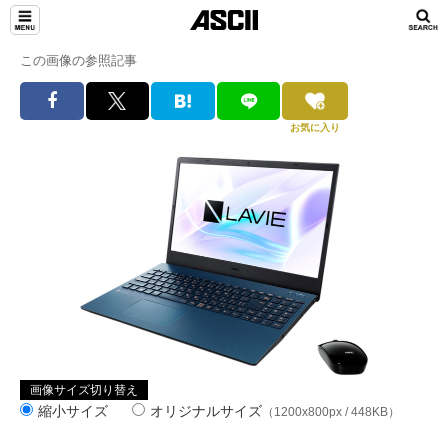
この画像の参照記事
お気に入り
画像サイズ切り替え
縮小サイズ
オリジナルサイズ
（1200x800px / 448KB）