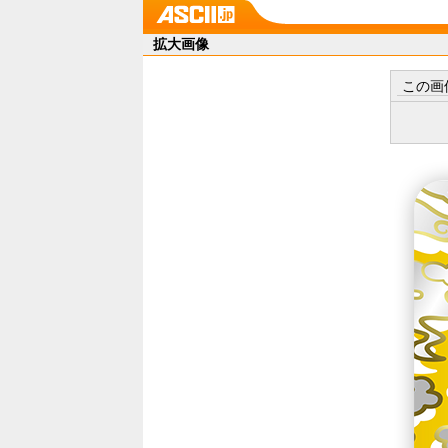
拡大画像
この画