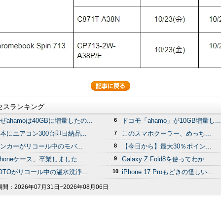
セスランキング
ぜahamoは40GBに増量したの...
6
ドコモ「ahamo」が10GB増量し...
本にエアコン300台即日納品...
7
このスマホクーラー、めっち...
ンカーがリコール中のモバ...
8
【今日から】最大30％ポイン...
Phoneケース、卒業しました...
9
Galaxy Z Fold8を使ってわか...
OTOがリコール中の温水洗浄...
10
iPhone 17 Proもどきの怪しい...
期間：
2026年07月31日~2026年08月06日