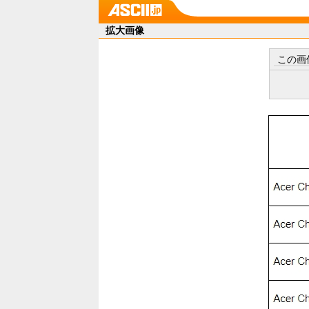
拡大画像
この画