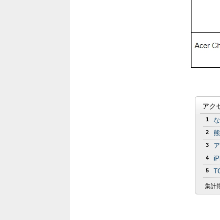
アク
1
な
2
熊
3
ア
4
i
5
T
集計