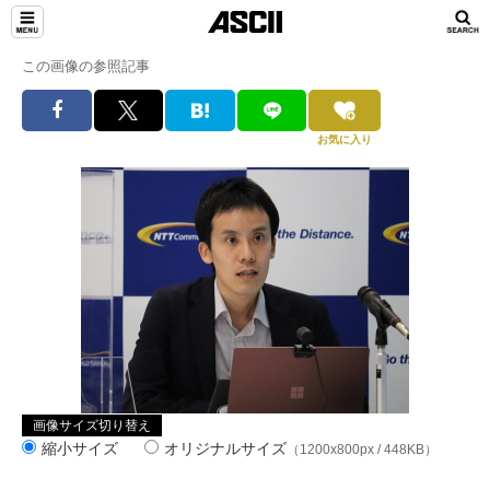
この画像の参照記事
お気に入り
画像サイズ切り替え
縮小サイズ
オリジナルサイズ
（1200x800px / 448KB）