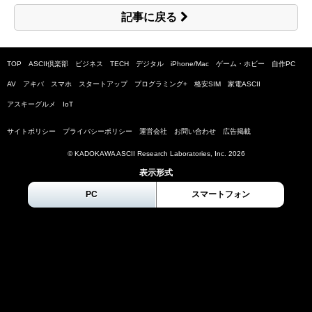
記事に戻る
TOP
ASCII倶楽部
ビジネス
TECH
デジタル
iPhone/Mac
ゲーム・ホビー
自作PC
AV
アキバ
スマホ
スタートアップ
プログラミング+
格安SIM
家電ASCII
アスキーグルメ
IoT
サイトポリシー
プライバシーポリシー
運営会社
お問い合わせ
広告掲載
© KADOKAWA ASCII Research Laboratories, Inc.
2026
表示形式
PC
スマートフォン