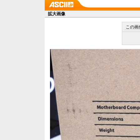
拡大画像
この画