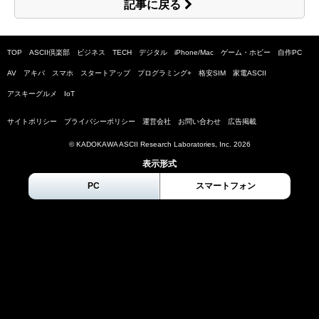
記事に戻る
TOP
ASCII倶楽部
ビジネス
TECH
デジタル
iPhone/Mac
ゲーム・ホビー
自作PC
AV
アキバ
スマホ
スタートアップ
プログラミング+
格安SIM
家電ASCII
アスキーグルメ
IoT
サイトポリシー
プライバシーポリシー
運営会社
お問い合わせ
広告掲載
© KADOKAWA ASCII Research Laboratories, Inc.
2026
表示形式
PC
スマートフォン