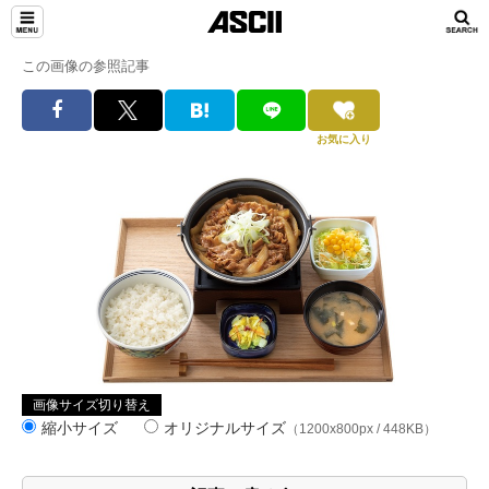
この画像の参照記事
お気に入り
画像サイズ切り替え
縮小サイズ
オリジナルサイズ
（1200x800px / 448KB）