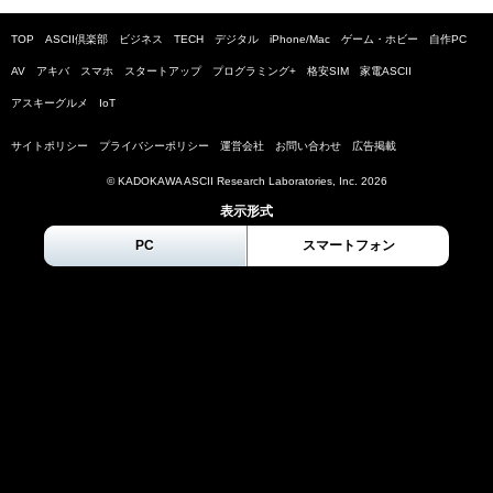
TOP
ASCII倶楽部
ビジネス
TECH
デジタル
iPhone/Mac
ゲーム・ホビー
自作PC
AV
アキバ
スマホ
スタートアップ
プログラミング+
格安SIM
家電ASCII
アスキーグルメ
IoT
サイトポリシー
プライバシーポリシー
運営会社
お問い合わせ
広告掲載
© KADOKAWA ASCII Research Laboratories, Inc.
2026
表示形式
PC
スマートフォン