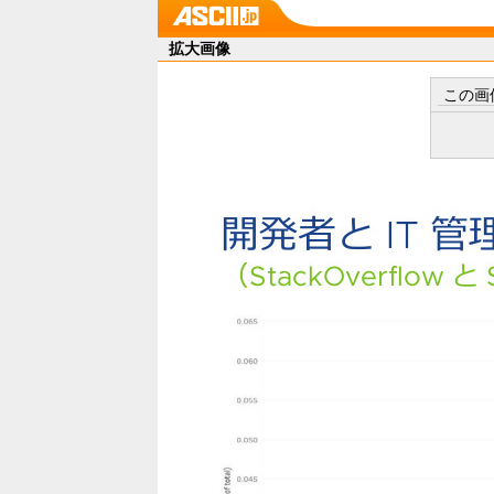
拡大画像
この画