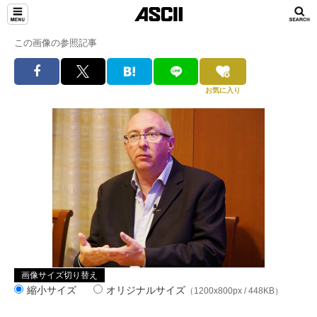
この画像の参照記事
お気に入り
画像サイズ切り替え
縮小サイズ
オリジナルサイズ
（1200x800px / 448KB）