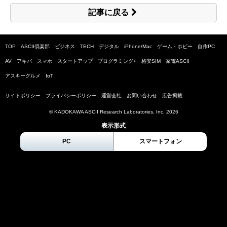
記事に戻る
TOP
ASCII倶楽部
ビジネス
TECH
デジタル
iPhone/Mac
ゲーム・ホビー
自作PC
AV
アキバ
スマホ
スタートアップ
プログラミング+
格安SIM
家電ASCII
アスキーグルメ
IoT
サイトポリシー
プライバシーポリシー
運営会社
お問い合わせ
広告掲載
© KADOKAWA ASCII Research Laboratories, Inc.
2026
表示形式
PC
スマートフォン