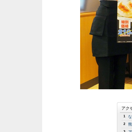
アク
1
な
2
熊
3
ア