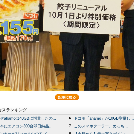
セスランキング
ぜahamoは40GBに増量したの...
6
ドコモ「ahamo」が10GB増量し...
本にエアコン300台即日納品...
7
このスマホクーラー、めっち...
ンカーがリコール中のモバ...
8
【今日から】最大30％ポイン...