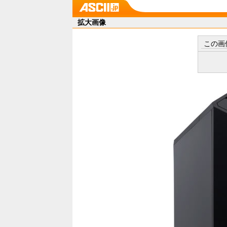
拡大画像
この画