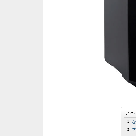
アク
1
な
2
ア