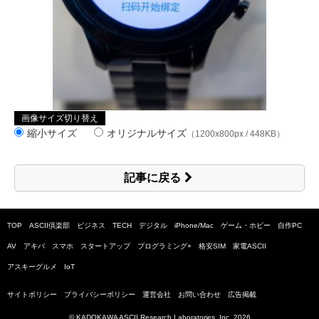
画像サイズ切り替え
縮小サイズ
オリジナルサイズ
（1200x800px / 448KB）
記事に戻る
TOP
ASCII倶楽部
ビジネス
TECH
デジタル
iPhone/Mac
ゲーム・ホビー
自作PC
AV
アキバ
スマホ
スタートアップ
プログラミング+
格安SIM
家電ASCII
アスキーグルメ
IoT
サイトポリシー
プライバシーポリシー
運営会社
お問い合わせ
広告掲載
© KADOKAWA ASCII Research Laboratories, Inc.
2026