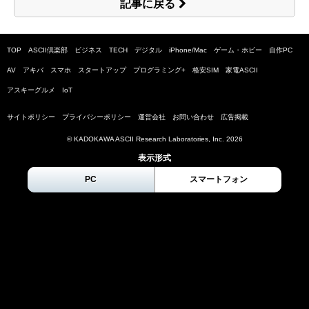
記事に戻る
TOP
ASCII倶楽部
ビジネス
TECH
デジタル
iPhone/Mac
ゲーム・ホビー
自作PC
AV
アキバ
スマホ
スタートアップ
プログラミング+
格安SIM
家電ASCII
アスキーグルメ
IoT
サイトポリシー
プライバシーポリシー
運営会社
お問い合わせ
広告掲載
© KADOKAWA ASCII Research Laboratories, Inc.
2026
表示形式
PC
スマートフォン