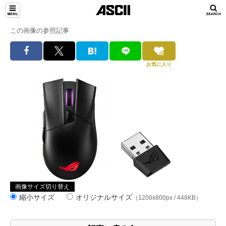
この画像の参照記事
お気に入り
画像サイズ切り替え
縮小サイズ
オリジナルサイズ
（1200x800px / 448KB）