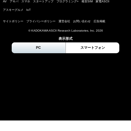
AV
アキバ
スマホ
スタートアップ
プログラミング+
格安SIM
家電ASCII
アスキーグルメ
IoT
サイトポリシー
プライバシーポリシー
運営会社
お問い合わせ
広告掲載
© KADOKAWA ASCII Research Laboratories, Inc.
2026
表示形式
PC
スマートフォン