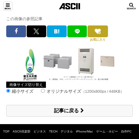
この画像の参照記事
お気に入り
画像サイズ切り替え
縮小サイズ
オリジナルサイズ
（1200x800px / 448KB）
記事に戻る
TOP
ASCII倶楽部
ビジネス
TECH
デジタル
iPhone/Mac
ゲーム・ホビー
自作PC