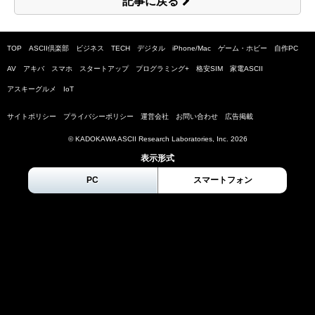
記事に戻る
TOP
ASCII倶楽部
ビジネス
TECH
デジタル
iPhone/Mac
ゲーム・ホビー
自作PC
AV
アキバ
スマホ
スタートアップ
プログラミング+
格安SIM
家電ASCII
アスキーグルメ
IoT
サイトポリシー
プライバシーポリシー
運営会社
お問い合わせ
広告掲載
© KADOKAWA ASCII Research Laboratories, Inc.
2026
表示形式
PC
スマートフォン