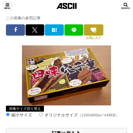
この画像の参照記事
お気に入り
画像サイズ切り替え
縮小サイズ
オリジナルサイズ
（1200x800px / 448KB）