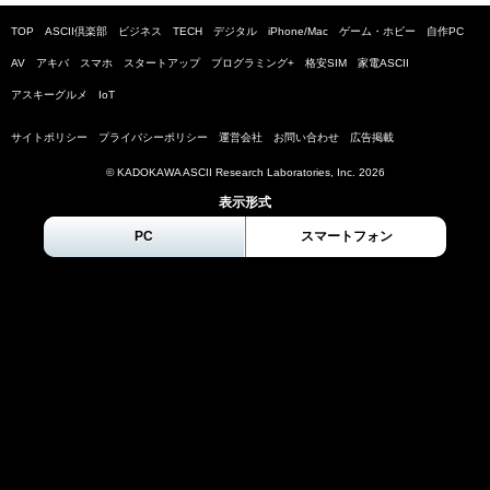
TOP
ASCII倶楽部
ビジネス
TECH
デジタル
iPhone/Mac
ゲーム・ホビー
自作PC
AV
アキバ
スマホ
スタートアップ
プログラミング+
格安SIM
家電ASCII
アスキーグルメ
IoT
サイトポリシー
プライバシーポリシー
運営会社
お問い合わせ
広告掲載
© KADOKAWA ASCII Research Laboratories, Inc.
2026
表示形式
PC
スマートフォン