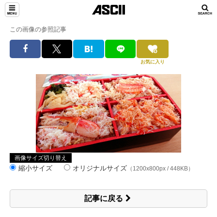
この画像の参照記事
お気に入り
画像サイズ切り替え
縮小サイズ
オリジナルサイズ
（1200x800px / 448KB）
記事に戻る