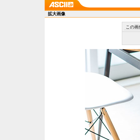
拡大画像
この画