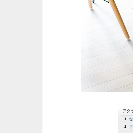
アク
1
な
2
ア