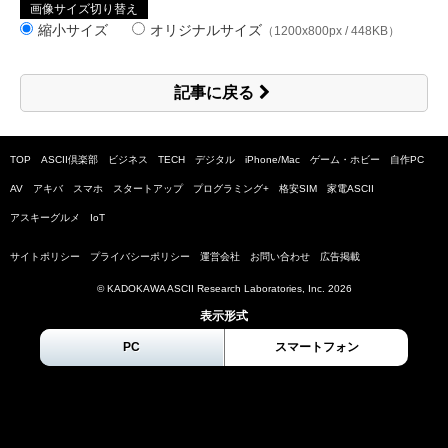
画像サイズ切り替え
縮小サイズ
オリジナルサイズ
（1200x800px / 448KB）
記事に戻る
TOP
ASCII倶楽部
ビジネス
TECH
デジタル
iPhone/Mac
ゲーム・ホビー
自作PC
AV
アキバ
スマホ
スタートアップ
プログラミング+
格安SIM
家電ASCII
アスキーグルメ
IoT
サイトポリシー
プライバシーポリシー
運営会社
お問い合わせ
広告掲載
© KADOKAWA ASCII Research Laboratories, Inc.
2026
表示形式
PC
スマートフォン