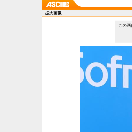
拡大画像
この画