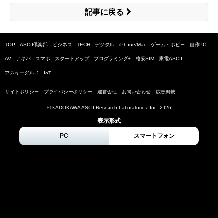
記事に戻る
TOP
ASCII倶楽部
ビジネス
TECH
デジタル
iPhone/Mac
ゲーム・ホビー
自作PC
AV
アキバ
スマホ
スタートアップ
プログラミング+
格安SIM
家電ASCII
アスキーグルメ
IoT
サイトポリシー
プライバシーポリシー
運営会社
お問い合わせ
広告掲載
© KADOKAWA ASCII Research Laboratories, Inc.
2026
表示形式
PC
スマートフォン