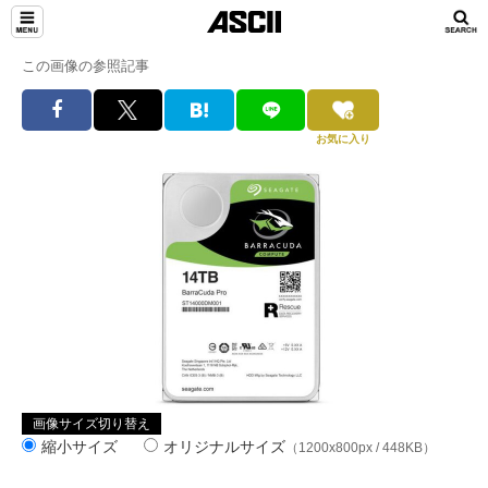
この画像の参照記事
お気に入り
画像サイズ切り替え
縮小サイズ
オリジナルサイズ
（1200x800px / 448KB）