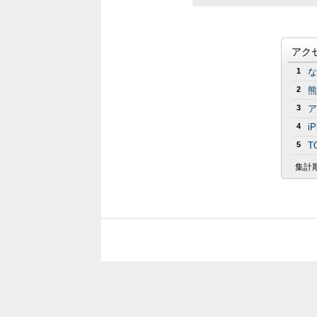
アク
1
な
2
熊
3
ア
4
i
5
T
集計