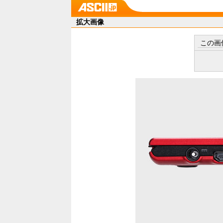
拡大画像
この画