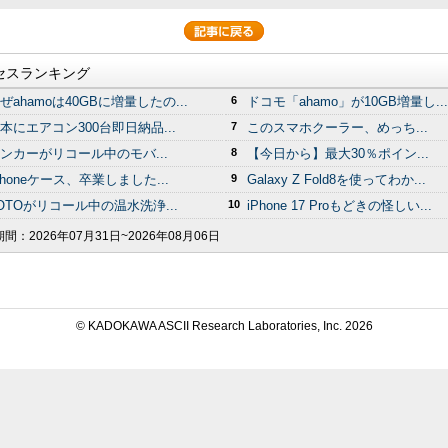
セスランキング
ぜahamoは40GBに増量したの...
6
ドコモ「ahamo」が10GB増量し...
本にエアコン300台即日納品...
7
このスマホクーラー、めっち...
ンカーがリコール中のモバ...
8
【今日から】最大30％ポイン...
Phoneケース、卒業しました...
9
Galaxy Z Fold8を使ってわか...
OTOがリコール中の温水洗浄...
10
iPhone 17 Proもどきの怪しい...
期間：
2026年07月31日~2026年08月06日
© KADOKAWA ASCII Research Laboratories, Inc.
2026