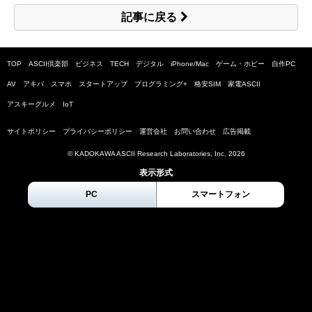
記事に戻る
TOP
ASCII倶楽部
ビジネス
TECH
デジタル
iPhone/Mac
ゲーム・ホビー
自作PC
AV
アキバ
スマホ
スタートアップ
プログラミング+
格安SIM
家電ASCII
アスキーグルメ
IoT
サイトポリシー
プライバシーポリシー
運営会社
お問い合わせ
広告掲載
© KADOKAWA ASCII Research Laboratories, Inc.
2026
表示形式
PC
スマートフォン