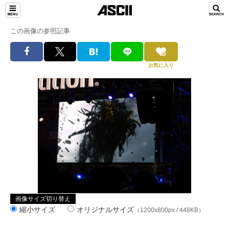
この画像の参照記事
お気に入り
画像サイズ切り替え
縮小サイズ
オリジナルサイズ
（1200x800px / 448KB）