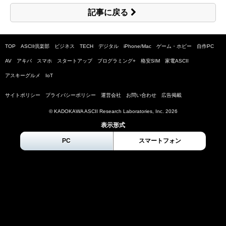
記事に戻る
TOP
ASCII倶楽部
ビジネス
TECH
デジタル
iPhone/Mac
ゲーム・ホビー
自作PC
AV
アキバ
スマホ
スタートアップ
プログラミング+
格安SIM
家電ASCII
アスキーグルメ
IoT
サイトポリシー
プライバシーポリシー
運営会社
お問い合わせ
広告掲載
© KADOKAWA ASCII Research Laboratories, Inc.
2026
表示形式
PC
スマートフォン