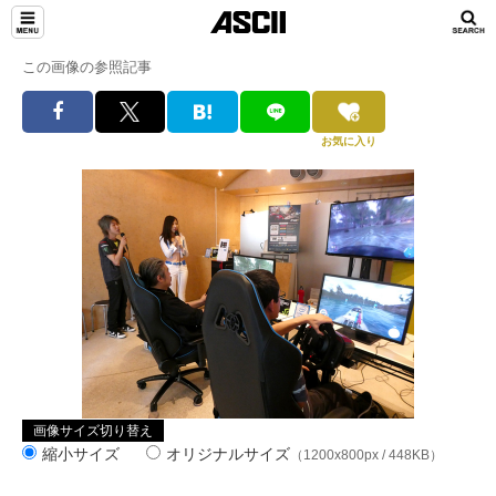
この画像の参照記事
お気に入り
画像サイズ切り替え
縮小サイズ
オリジナルサイズ
（1200x800px / 448KB）