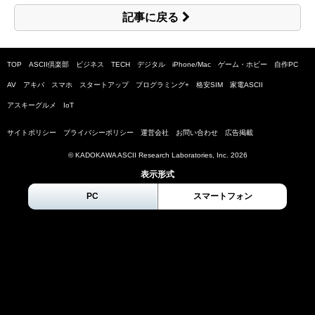
記事に戻る
TOP
ASCII倶楽部
ビジネス
TECH
デジタル
iPhone/Mac
ゲーム・ホビー
自作PC
AV
アキバ
スマホ
スタートアップ
プログラミング+
格安SIM
家電ASCII
アスキーグルメ
IoT
サイトポリシー
プライバシーポリシー
運営会社
お問い合わせ
広告掲載
© KADOKAWA ASCII Research Laboratories, Inc.
2026
表示形式
PC
スマートフォン