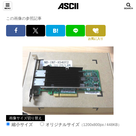
この画像の参照記事
お気に入り
画像サイズ切り替え
縮小サイズ
オリジナルサイズ
（1200x800px / 448KB）