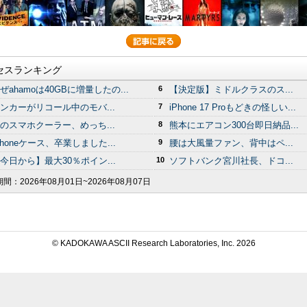
セスランキング
ぜahamoは40GBに増量したの...
6
【決定版】ミドルクラスのス...
ンカーがリコール中のモバ...
7
iPhone 17 Proもどきの怪しい...
のスマホクーラー、めっち...
8
熊本にエアコン300台即日納品...
Phoneケース、卒業しました...
9
腰は大風量ファン、背中はペ...
今日から】最大30％ポイン...
10
ソフトバンク宮川社長、ドコ...
期間：
2026年08月01日~2026年08月07日
© KADOKAWA ASCII Research Laboratories, Inc.
2026