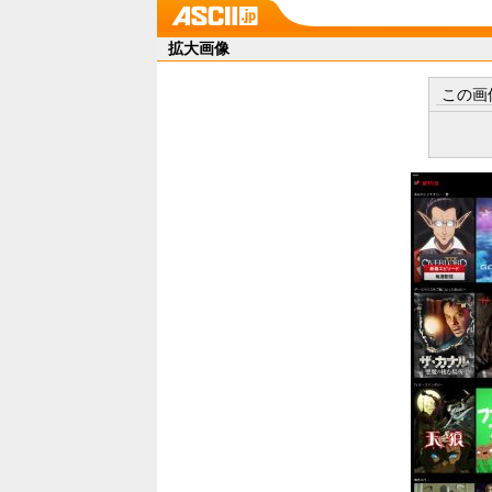
拡大画像
この画