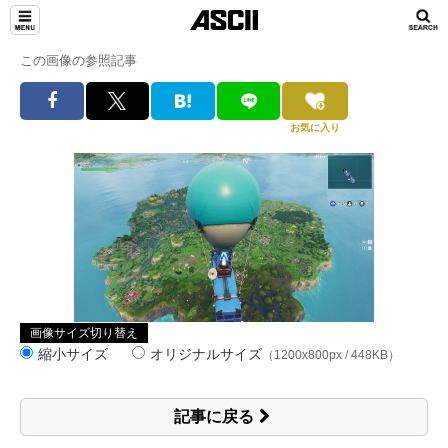
この画像の参照記事
お気に入り
画像サイズ切り替え
縮小サイズ
オリジナルサイズ
（1200x800px / 448KB）
記事に戻る