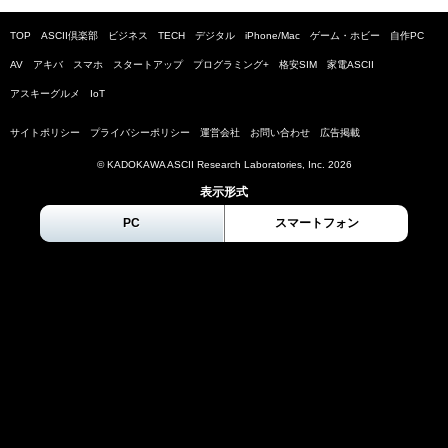
TOP
ASCII倶楽部
ビジネス
TECH
デジタル
iPhone/Mac
ゲーム・ホビー
自作PC
AV
アキバ
スマホ
スタートアップ
プログラミング+
格安SIM
家電ASCII
アスキーグルメ
IoT
サイトポリシー
プライバシーポリシー
運営会社
お問い合わせ
広告掲載
© KADOKAWA ASCII Research Laboratories, Inc.
2026
表示形式
PC
スマートフォン