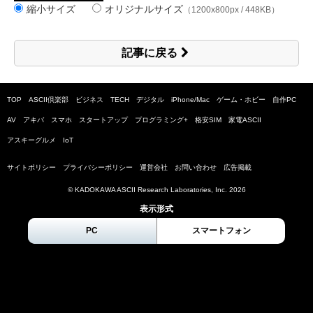
縮小サイズ
オリジナルサイズ
（1200x800px / 448KB）
記事に戻る
TOP
ASCII倶楽部
ビジネス
TECH
デジタル
iPhone/Mac
ゲーム・ホビー
自作PC
AV
アキバ
スマホ
スタートアップ
プログラミング+
格安SIM
家電ASCII
アスキーグルメ
IoT
サイトポリシー
プライバシーポリシー
運営会社
お問い合わせ
広告掲載
© KADOKAWA ASCII Research Laboratories, Inc.
2026
表示形式
PC
スマートフォン