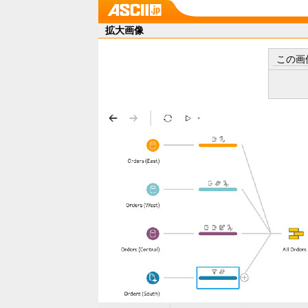
拡大画像
この画