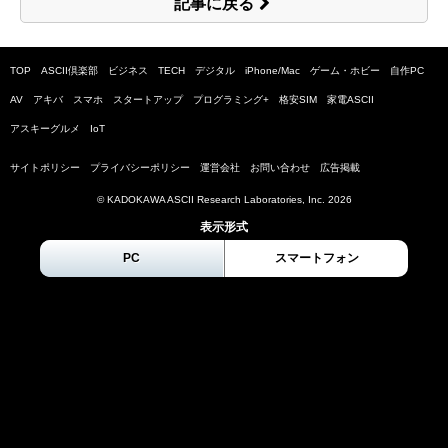
記事に戻る
TOP
ASCII倶楽部
ビジネス
TECH
デジタル
iPhone/Mac
ゲーム・ホビー
自作PC
AV
アキバ
スマホ
スタートアップ
プログラミング+
格安SIM
家電ASCII
アスキーグルメ
IoT
サイトポリシー
プライバシーポリシー
運営会社
お問い合わせ
広告掲載
© KADOKAWA ASCII Research Laboratories, Inc.
2026
表示形式
PC
スマートフォン