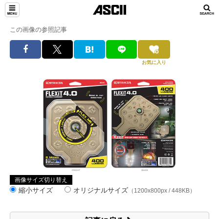
この画像の参照記事
お気に入り
画像サイズ切り替え
縮小サイズ
オリジナルサイズ
（1200x800px / 448KB）