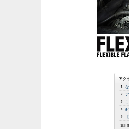
アク
1
な
2
ア
3
こ
4
i
5
【
集計