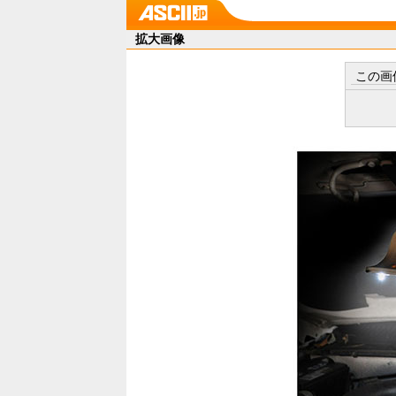
拡大画像
この画