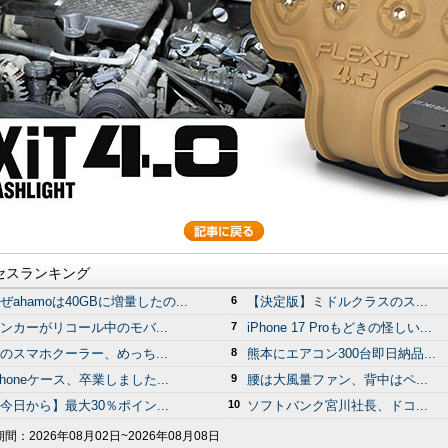
セスランキング
ぜahamoは40GBに増量したの...
6
【決定版】ミドルクラスのス...
ンカーがリコール中のモバ...
7
iPhone 17 Proもどきの怪しい...
のスマホクーラー、めっち...
8
熊本にエアコン300台即日納品...
Phoneケース、卒業しました...
9
腰は大風量ファン、背中はペ...
今日から】最大30％ポイン...
10
ソフトバンク宮川社長、ドコ...
期間：
2026年08月02日~2026年08月08日