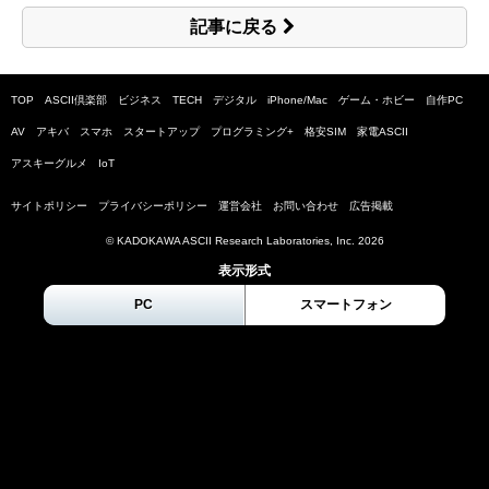
記事に戻る
TOP
ASCII倶楽部
ビジネス
TECH
デジタル
iPhone/Mac
ゲーム・ホビー
自作PC
AV
アキバ
スマホ
スタートアップ
プログラミング+
格安SIM
家電ASCII
アスキーグルメ
IoT
サイトポリシー
プライバシーポリシー
運営会社
お問い合わせ
広告掲載
© KADOKAWA ASCII Research Laboratories, Inc.
2026
表示形式
PC
スマートフォン