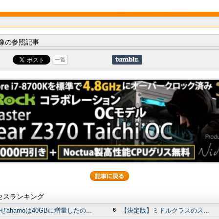
像の参照記事
一覧
セスランキング
ぜahamoは40GBに増量したの...
6
【決定版】ミドルクラスのス...