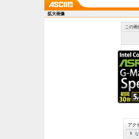
拡大画像
この画
アク
1
な