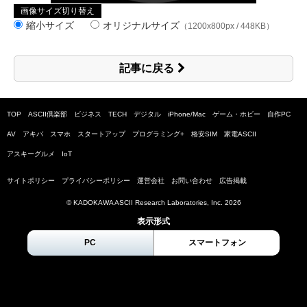
画像サイズ切り替え
縮小サイズ
オリジナルサイズ
（1200x800px / 448KB）
記事に戻る
TOP
ASCII倶楽部
ビジネス
TECH
デジタル
iPhone/Mac
ゲーム・ホビー
自作PC
AV
アキバ
スマホ
スタートアップ
プログラミング+
格安SIM
家電ASCII
アスキーグルメ
IoT
サイトポリシー
プライバシーポリシー
運営会社
お問い合わせ
広告掲載
© KADOKAWA ASCII Research Laboratories, Inc.
2026
表示形式
PC
スマートフォン