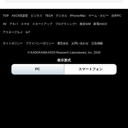
TOP
ASCII倶楽部
ビジネス
TECH
デジタル
iPhone/Mac
ゲーム・ホビー
自作PC
AV
アキバ
スマホ
スタートアップ
プログラミング+
格安SIM
家電ASCII
アスキーグルメ
IoT
サイトポリシー
プライバシーポリシー
運営会社
お問い合わせ
広告掲載
© KADOKAWA ASCII Research Laboratories, Inc.
2026
表示形式
PC
スマートフォン