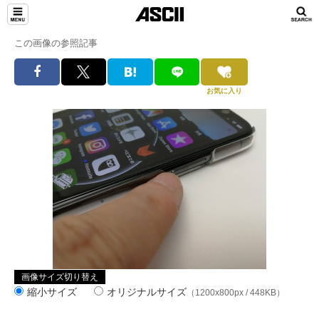
この画像の参照記事
お気に入り
画像サイズ切り替え
縮小サイズ
オリジナルサイズ
（1200x800px / 448KB）