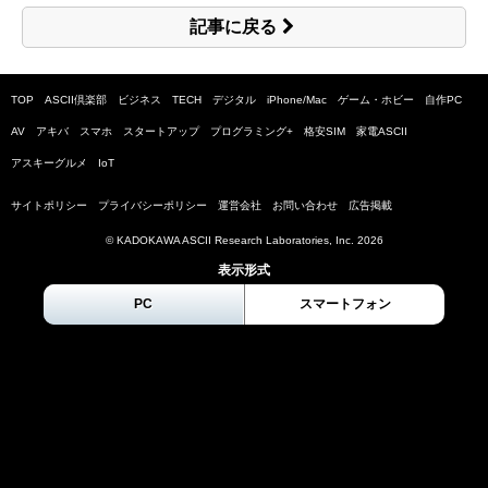
記事に戻る
TOP
ASCII倶楽部
ビジネス
TECH
デジタル
iPhone/Mac
ゲーム・ホビー
自作PC
AV
アキバ
スマホ
スタートアップ
プログラミング+
格安SIM
家電ASCII
アスキーグルメ
IoT
サイトポリシー
プライバシーポリシー
運営会社
お問い合わせ
広告掲載
© KADOKAWA ASCII Research Laboratories, Inc.
2026
表示形式
PC
スマートフォン