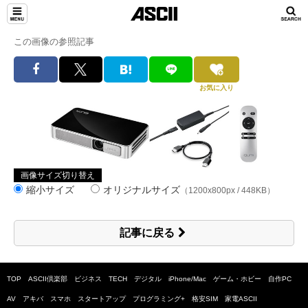
この画像の参照記事
お気に入り
画像サイズ切り替え
縮小サイズ
オリジナルサイズ
（1200x800px / 448KB）
記事に戻る
TOP
ASCII倶楽部
ビジネス
TECH
デジタル
iPhone/Mac
ゲーム・ホビー
自作PC
AV
アキバ
スマホ
スタートアップ
プログラミング+
格安SIM
家電ASCII