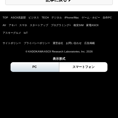
TOP
ASCII倶楽部
ビジネス
TECH
デジタル
iPhone/Mac
ゲーム・ホビー
自作PC
AV
アキバ
スマホ
スタートアップ
プログラミング+
格安SIM
家電ASCII
アスキーグルメ
IoT
サイトポリシー
プライバシーポリシー
運営会社
お問い合わせ
広告掲載
© KADOKAWA ASCII Research Laboratories, Inc.
2026
表示形式
PC
スマートフォン