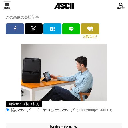
この画像の参照記事
お気に入り
画像サイズ切り替え
縮小サイズ
オリジナルサイズ
（1200x800px / 448KB）
記事に戻る