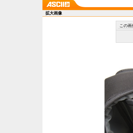
拡大画像
この画