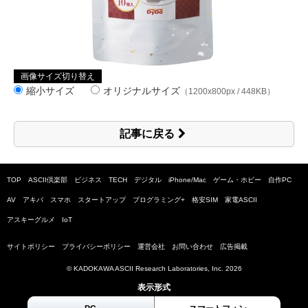
画像サイズ切り替え
縮小サイズ
オリジナルサイズ
（1200x800px / 448KB）
記事に戻る
TOP
ASCII倶楽部
ビジネス
TECH
デジタル
iPhone/Mac
ゲーム・ホビー
自作PC
AV
アキバ
スマホ
スタートアップ
プログラミング+
格安SIM
家電ASCII
アスキーグルメ
IoT
サイトポリシー
プライバシーポリシー
運営会社
お問い合わせ
広告掲載
© KADOKAWA ASCII Research Laboratories, Inc.
2026
表示形式